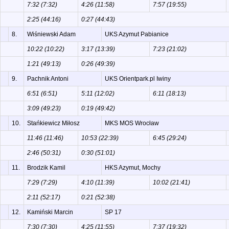
7:32 (7:32)
4:26 (11:58)
7:57 (19:55)
2:25 (44:16)
0:27 (44:43)
8.
Wiśniewski Adam
UKS Azymut Pabianice
10:22 (10:22)
3:17 (13:39)
7:23 (21:02)
1:21 (49:13)
0:26 (49:39)
9.
Pachnik Antoni
UKS Orientpark.pl Iwiny
6:51 (6:51)
5:11 (12:02)
6:11 (18:13)
3:09 (49:23)
0:19 (49:42)
10.
Stańkiewicz Miłosz
MKS MOS Wrocław
11:46 (11:46)
10:53 (22:39)
6:45 (29:24)
2:46 (50:31)
0:30 (51:01)
11.
Brodzik Kamil
HKS Azymut, Mochy
7:29 (7:29)
4:10 (11:39)
10:02 (21:41)
2:11 (52:17)
0:21 (52:38)
12.
Kamiński Marcin
SP 17
7:30 (7:30)
4:25 (11:55)
7:37 (19:32)