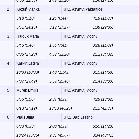
6:00 (22:38)
2:42 (25:20)
2:06 (27:26)
2.
Kozuń Marika
UKS Azymut Pabianice
5:18 (5:18)
1:26 (6:44)
4:19 (11:03)
5:51 (24:15)
3:12 (27:27)
1:39 (29:06)
3.
Hajduk Maria
HKS Azymut, Mochy
5:46 (5:46)
1:55 (7:41)
3:28 (11:09)
8:06 (27:28)
4:52 (32:20)
2:12 (34:32)
4.
Karkut Estera
HKS Azymut, Mochy
10:03 (10:03)
1:40 (11:43)
3:15 (14:58)
7:07 (29:49)
5:57 (35:46)
2:14 (38:00)
5.
Murek Emilia
HKS Azymut, Mochy
5:56 (5:56)
2:37 (8:33)
4:29 (13:02)
6:13 (27:12)
13:13 (40:25)
2:11 (42:36)
6.
Prais Julia
UKS Dąb Leszno
6:33 (6:33)
2:00 (8:33)
5:55 (14:28)
10:24 (35:36)
9:31 (45:07)
3:34 (48:41)