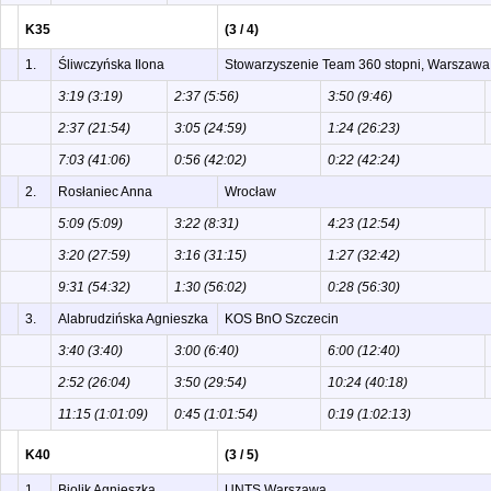
K35
(3 / 4)
1.
Śliwczyńska Ilona
Stowarzyszenie Team 360 stopni, Warszawa
3:19 (3:19)
2:37 (5:56)
3:50 (9:46)
2:37 (21:54)
3:05 (24:59)
1:24 (26:23)
7:03 (41:06)
0:56 (42:02)
0:22 (42:24)
2.
Rosłaniec Anna
Wrocław
5:09 (5:09)
3:22 (8:31)
4:23 (12:54)
3:20 (27:59)
3:16 (31:15)
1:27 (32:42)
9:31 (54:32)
1:30 (56:02)
0:28 (56:30)
3.
Alabrudzińska Agnieszka
KOS BnO Szczecin
3:40 (3:40)
3:00 (6:40)
6:00 (12:40)
2:52 (26:04)
3:50 (29:54)
10:24 (40:18)
11:15 (1:01:09)
0:45 (1:01:54)
0:19 (1:02:13)
K40
(3 / 5)
1.
Biolik Agnieszka
UNTS Warszawa