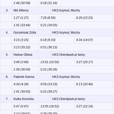
1:48 (30:58)
0:18 (31:16)
3.
Miś Milena
HKS Azymut, Mochy
1:27 (1:27)
7:29 (8:56)
6:29 (15:25)
1:41 (33:44)
0:21 (34:05)
4.
Gorzelniak Zofia
HKS Azymut, Mochy
3:15 (3:15)
6:18 (9:33)
4:34 (14:07)
3:13 (35:22)
0:51 (36:13)
5.
Hetnar Oliwia
UKS Orientpark.pl Iwiny
3:49 (3:49)
13:01 (16:50)
3:27 (20:17)
1:56 (36:04)
0:22 (36:26)
6.
Paterek Hanna
HKS Azymut, Mochy
4:34 (4:34)
9:59 (14:33)
6:13 (20:46)
1:41 (39:05)
0:22 (39:27)
7.
Kulka Kornelia
UKS Orientpark.pl Iwiny
5:47 (5:47)
13:05 (18:52)
3:27 (22:19)
2:14 (39:01)
0:29 (39:30)