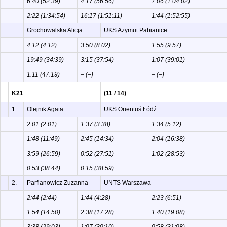
6:40 (52:39)
4:17 (56:56)
7:06 (1:04:02)
2:22 (1:34:54)
16:17 (1:51:11)
1:44 (1:52:55)
Grochowalska Alicja
UKS Azymut Pabianice
4:12 (4:12)
3:50 (8:02)
1:55 (9:57)
19:49 (34:39)
3:15 (37:54)
1:07 (39:01)
1:11 (47:19)
– (–)
– (–)
K21
(11 / 14)
1.
Olejnik Agata
UKS Orientuś Łódź
2:01 (2:01)
1:37 (3:38)
1:34 (5:12)
1:48 (11:49)
2:45 (14:34)
2:04 (16:38)
3:59 (26:59)
0:52 (27:51)
1:02 (28:53)
0:53 (38:44)
0:15 (38:59)
2.
Parfianowicz Zuzanna
UNTS Warszawa
2:44 (2:44)
1:44 (4:28)
2:23 (6:51)
1:54 (14:50)
2:38 (17:28)
1:40 (19:08)