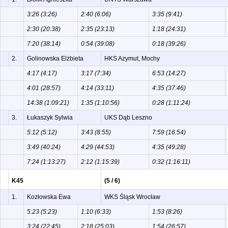
3:26 (3:26)
2:40 (6:06)
3:35 (9:41)
2:30 (20:38)
2:35 (23:13)
1:18 (24:31)
7:20 (38:14)
0:54 (39:08)
0:18 (39:26)
2.
Golinowska Elżbieta
HKS Azymut, Mochy
4:17 (4:17)
3:17 (7:34)
6:53 (14:27)
4:01 (28:57)
4:14 (33:11)
4:35 (37:46)
14:38 (1:09:21)
1:35 (1:10:56)
0:28 (1:11:24)
3.
Łukaszyk Sylwia
UKS Dąb Leszno
5:12 (5:12)
3:43 (8:55)
7:59 (16:54)
3:49 (40:24)
4:29 (44:53)
4:35 (49:28)
7:24 (1:13:27)
2:12 (1:15:39)
0:32 (1:16:11)
K45
(5 / 6)
1.
Kozłowska Ewa
WKS Śląsk Wrocław
5:23 (5:23)
1:10 (6:33)
1:53 (8:26)
3:24 (22:45)
2:18 (25:03)
1:54 (26:57)