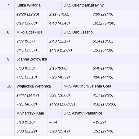
7.
Kulka Wiktoria
UKS Orientpark.pl Iwiny
12:20 (12:20)
2:11 (14:31)
7:09 (21:40)
8:17 (39:08)
4:40 (43:48)
10:12 (54:00)
8.
Mikołajczak Iga
UKS Dąb Leszno
9:37 (9:37)
2:40 (12:17)
6:14 (18:31)
8:41 (37:57)
14:10 (52:07)
1:53 (54:00)
9.
Joanna Złotowska
6:53 (6:53)
2:15 (9:08)
5:40 (14:48)
7:31 (33:13)
7:26 (40:39)
4:06 (44:45)
10.
Wojtaczka Weronika
MKS Paulinum Jelenia Góra
14:47 (14:47)
3:21 (18:08)
4:17 (22:25)
7:21 (46:08)
14:23 (1:00:31)
4:32 (1:05:03)
Młynarczyk Kaja
UKS Azymut Pabianice
5:18 (5:18)
– (–)
– (9:29)
5:38 (22:29)
3:20 (25:49)
1:51 (27:40)