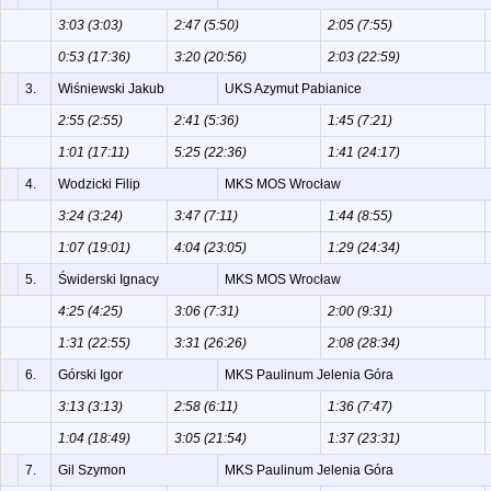
3:03 (3:03)
2:47 (5:50)
2:05 (7:55)
0:53 (17:36)
3:20 (20:56)
2:03 (22:59)
3.
Wiśniewski Jakub
UKS Azymut Pabianice
2:55 (2:55)
2:41 (5:36)
1:45 (7:21)
1:01 (17:11)
5:25 (22:36)
1:41 (24:17)
4.
Wodzicki Filip
MKS MOS Wrocław
3:24 (3:24)
3:47 (7:11)
1:44 (8:55)
1:07 (19:01)
4:04 (23:05)
1:29 (24:34)
5.
Świderski Ignacy
MKS MOS Wrocław
4:25 (4:25)
3:06 (7:31)
2:00 (9:31)
1:31 (22:55)
3:31 (26:26)
2:08 (28:34)
6.
Górski Igor
MKS Paulinum Jelenia Góra
3:13 (3:13)
2:58 (6:11)
1:36 (7:47)
1:04 (18:49)
3:05 (21:54)
1:37 (23:31)
7.
Gil Szymon
MKS Paulinum Jelenia Góra