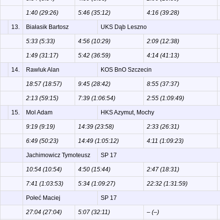
1:40 (29:26)
5:46 (35:12)
4:16 (39:28)
13.
Białasik Bartosz
UKS Dąb Leszno
5:33 (5:33)
4:56 (10:29)
2:09 (12:38)
1:49 (31:17)
5:42 (36:59)
4:14 (41:13)
14.
Rawluk Alan
KOS BnO Szczecin
18:57 (18:57)
9:45 (28:42)
8:55 (37:37)
2:13 (59:15)
7:39 (1:06:54)
2:55 (1:09:49)
15.
Mol Adam
HKS Azymut, Mochy
9:19 (9:19)
14:39 (23:58)
2:33 (26:31)
6:49 (50:23)
14:49 (1:05:12)
4:11 (1:09:23)
Jachimowicz Tymoteusz
SP 17
10:54 (10:54)
4:50 (15:44)
2:47 (18:31)
7:41 (1:03:53)
5:34 (1:09:27)
22:32 (1:31:59)
Połeć Maciej
SP 17
27:04 (27:04)
5:07 (32:11)
– (–)