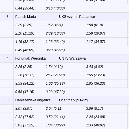
3:38 (29:03)
1:07 (30:10)
0:58 (31:08)
0:44 (39:44)
0:16 (40:00)
3.
Pabich Maria
UKS Azymut Pabianice
2:29 (2:29)
1:52 (4:21)
1:58 (6:19)
2:10 (15:29)
2:39 (18:08)
1:59 (20:07)
4:16 (32:17)
1:23 (33:40)
1:17 (34:57)
0:49 (46:05)
0:20 (46:25)
4.
Fortuniak Weronika
UNTS Warszawa
2:25 (2:25)
1:54 (4:19)
3:43 (8:02)
3:26 (18:31)
2:57 (21:28)
1:55 (23:23)
3:53 (34:12)
1:06 (35:18)
1:05 (36:23)
0:58 (47:16)
0:23 (47:39)
5.
Haniszewska Angelika
Orientpark.pl Iwiny
3:07 (3:07)
2:04 (5:11)
3:06 (8:17)
2:32 (17:52)
3:52 (21:44)
2:24 (24:08)
5:02 (37:25)
1:04 (38:29)
1:33 (40:02)