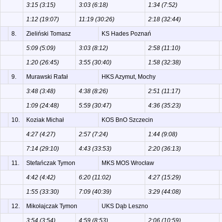
3:15 (3:15)
3:03 (6:18)
1:34 (7:52)
1:12 (19:07)
11:19 (30:26)
2:18 (32:44)
8.
Zieliński Tomasz
KS Hades Poznań
5:09 (5:09)
3:03 (8:12)
2:58 (11:10)
1:20 (26:45)
3:55 (30:40)
1:58 (32:38)
9.
Murawski Rafał
HKS Azymut, Mochy
3:48 (3:48)
4:38 (8:26)
2:51 (11:17)
1:09 (24:48)
5:59 (30:47)
4:36 (35:23)
10.
Koziak Michał
KOS BnO Szczecin
4:27 (4:27)
2:57 (7:24)
1:44 (9:08)
7:14 (29:10)
4:43 (33:53)
2:20 (36:13)
11.
Stefańczak Tymon
MKS MOS Wrocław
4:42 (4:42)
6:20 (11:02)
4:27 (15:29)
1:55 (33:30)
7:09 (40:39)
3:29 (44:08)
12.
Mikołajczak Tymon
UKS Dąb Leszno
3:54 (3:54)
4:59 (8:53)
2:06 (10:59)