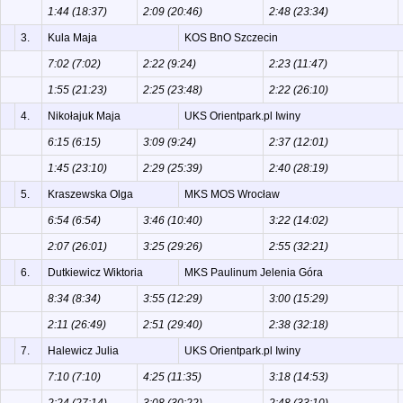
1:44 (18:37)
2:09 (20:46)
2:48 (23:34)
3.
Kula Maja
KOS BnO Szczecin
7:02 (7:02)
2:22 (9:24)
2:23 (11:47)
1:55 (21:23)
2:25 (23:48)
2:22 (26:10)
4.
Nikołajuk Maja
UKS Orientpark.pl Iwiny
6:15 (6:15)
3:09 (9:24)
2:37 (12:01)
1:45 (23:10)
2:29 (25:39)
2:40 (28:19)
5.
Kraszewska Olga
MKS MOS Wrocław
6:54 (6:54)
3:46 (10:40)
3:22 (14:02)
2:07 (26:01)
3:25 (29:26)
2:55 (32:21)
6.
Dutkiewicz Wiktoria
MKS Paulinum Jelenia Góra
8:34 (8:34)
3:55 (12:29)
3:00 (15:29)
2:11 (26:49)
2:51 (29:40)
2:38 (32:18)
7.
Halewicz Julia
UKS Orientpark.pl Iwiny
7:10 (7:10)
4:25 (11:35)
3:18 (14:53)