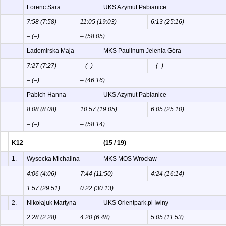
Lorenc Sara
UKS Azymut Pabianice
7:58 (7:58)
11:05 (19:03)
6:13 (25:16)
– (–)
– (58:05)
Ładomirska Maja
MKS Paulinum Jelenia Góra
7:27 (7:27)
– (–)
– (–)
– (–)
– (46:16)
Pabich Hanna
UKS Azymut Pabianice
8:08 (8:08)
10:57 (19:05)
6:05 (25:10)
– (–)
– (58:14)
K12
(15 / 19)
1.
Wysocka Michalina
MKS MOS Wrocław
4:06 (4:06)
7:44 (11:50)
4:24 (16:14)
1:57 (29:51)
0:22 (30:13)
2.
Nikołajuk Martyna
UKS Orientpark.pl Iwiny
2:28 (2:28)
4:20 (6:48)
5:05 (11:53)