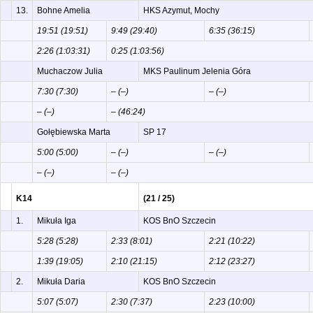
13.
Bohne Amelia
HKS Azymut, Mochy
19:51 (19:51)
9:49 (29:40)
6:35 (36:15)
2:26 (1:03:31)
0:25 (1:03:56)
Muchaczow Julia
MKS Paulinum Jelenia Góra
7:30 (7:30)
– (–)
– (–)
– (–)
– (46:24)
Gołębiewska Marta
SP 17
5:00 (5:00)
– (–)
– (–)
– (–)
– (–)
K14
(21 / 25)
1.
Mikuła Iga
KOS BnO Szczecin
5:28 (5:28)
2:33 (8:01)
2:21 (10:22)
1:39 (19:05)
2:10 (21:15)
2:12 (23:27)
2.
Mikuła Daria
KOS BnO Szczecin
5:07 (5:07)
2:30 (7:37)
2:23 (10:00)