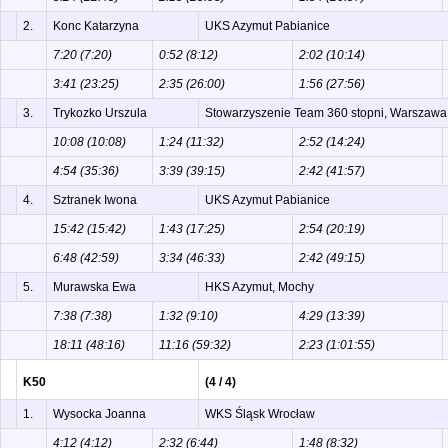
2.
Konc Katarzyna
UKS Azymut Pabianice
7:20 (7:20)
0:52 (8:12)
2:02 (10:14)
3:41 (23:25)
2:35 (26:00)
1:56 (27:56)
3.
Trykozko Urszula
Stowarzyszenie Team 360 stopni, Warszawa
10:08 (10:08)
1:24 (11:32)
2:52 (14:24)
4:54 (35:36)
3:39 (39:15)
2:42 (41:57)
4.
Sztranek Iwona
UKS Azymut Pabianice
15:42 (15:42)
1:43 (17:25)
2:54 (20:19)
6:48 (42:59)
3:34 (46:33)
2:42 (49:15)
5.
Murawska Ewa
HKS Azymut, Mochy
7:38 (7:38)
1:32 (9:10)
4:29 (13:39)
18:11 (48:16)
11:16 (59:32)
2:23 (1:01:55)
K50
(4 / 4)
1.
Wysocka Joanna
WKS Śląsk Wrocław
4:12 (4:12)
2:32 (6:44)
1:48 (8:32)