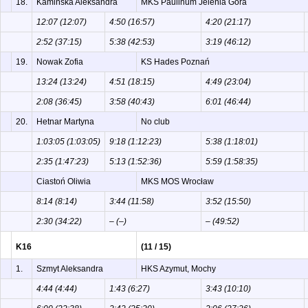
18.
Kamińska Aleksandra
MKS Paulinum Jelenia Góra
12:07 (12:07)
4:50 (16:57)
4:20 (21:17)
2:52 (37:15)
5:38 (42:53)
3:19 (46:12)
19.
Nowak Zofia
KS Hades Poznań
13:24 (13:24)
4:51 (18:15)
4:49 (23:04)
2:08 (36:45)
3:58 (40:43)
6:01 (46:44)
20.
Hetnar Martyna
No club
1:03:05 (1:03:05)
9:18 (1:12:23)
5:38 (1:18:01)
2:35 (1:47:23)
5:13 (1:52:36)
5:59 (1:58:35)
Ciastoń Oliwia
MKS MOS Wrocław
8:14 (8:14)
3:44 (11:58)
3:52 (15:50)
2:30 (34:22)
– (–)
– (49:52)
K16
(11 / 15)
1.
Szmyt Aleksandra
HKS Azymut, Mochy
4:44 (4:44)
1:43 (6:27)
3:43 (10:10)