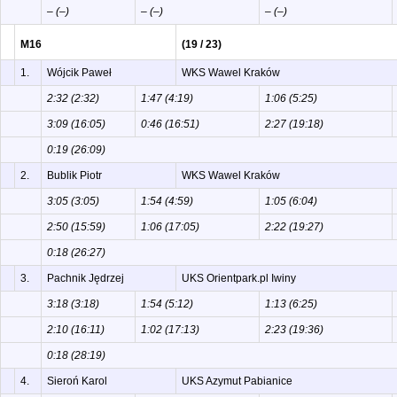
– (–)
– (–)
– (–)
M16
(19 / 23)
1.
Wójcik Paweł
WKS Wawel Kraków
2:32 (2:32)
1:47 (4:19)
1:06 (5:25)
3:09 (16:05)
0:46 (16:51)
2:27 (19:18)
0:19 (26:09)
2.
Bublik Piotr
WKS Wawel Kraków
3:05 (3:05)
1:54 (4:59)
1:05 (6:04)
2:50 (15:59)
1:06 (17:05)
2:22 (19:27)
0:18 (26:27)
3.
Pachnik Jędrzej
UKS Orientpark.pl Iwiny
3:18 (3:18)
1:54 (5:12)
1:13 (6:25)
2:10 (16:11)
1:02 (17:13)
2:23 (19:36)
0:18 (28:19)
4.
Sieroń Karol
UKS Azymut Pabianice