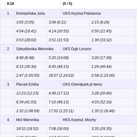
K18
(5 / 5)
1.
Krempińska Julia
UKS Azymut Pabianice
3:05 (3:05)
3:06 (6:11)
2:15 (8:26)
4:04 (16:41)
4:14 (20:55)
0:50 (21:45)
0:53 (28:02)
3:51 (31:53)
1:39 (33:32)
2.
Szkudlarska Weronika
UKS Dąb Leszno
8:48 (8:48)
5:20 (14:08)
3:20 (17:28)
8:15 (39:30)
8:45 (48:15)
1:29 (49:44)
2:47 (1:05:05)
18:57 (1:24:02)
0:58 (1:25:00)
3.
Piecek Emilia
UKS Orientpark.pl Iwiny
12:23 (12:23)
4:49 (17:12)
3:28 (20:40)
8:34 (41:03)
7:10 (48:13)
4:03 (52:16)
2:32 (1:08:09)
17:02 (1:25:11)
1:35 (1:26:46)
4.
Mol Weronika
HKS Azymut, Mochy
18:52 (18:52)
7:08 (26:00)
3:35 (29:35)