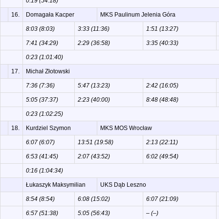
0:19 (54:18)
16.
Domagała Kacper
MKS Paulinum Jelenia Góra
8:03 (8:03)
3:33 (11:36)
1:51 (13:27)
7:41 (34:29)
2:29 (36:58)
3:35 (40:33)
0:23 (1:01:40)
17.
Michał Złotowski
7:36 (7:36)
5:47 (13:23)
2:42 (16:05)
5:05 (37:37)
2:23 (40:00)
8:48 (48:48)
0:23 (1:02:25)
18.
Kurdziel Szymon
MKS MOS Wrocław
6:07 (6:07)
13:51 (19:58)
2:13 (22:11)
6:53 (41:45)
2:07 (43:52)
6:02 (49:54)
0:16 (1:04:34)
Łukaszyk Maksymilian
UKS Dąb Leszno
8:54 (8:54)
6:08 (15:02)
6:07 (21:09)
6:57 (51:38)
5:05 (56:43)
– (–)