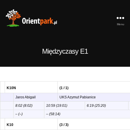
Menu
orientpark.pl
Międzyczasy E1
K10N
(1 / 1)
Jaros Abigail
UKS Azymut Pabianice
8:02 (8:02)
10:59 (19:01)
6:19 (25:20)
– (–)
– (58:14)
K10
(3 / 3)