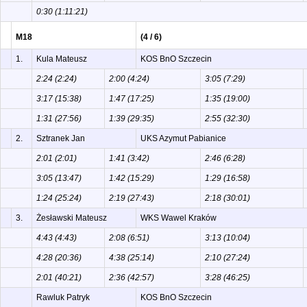
0:30 (1:11:21)
M18
(4 / 6)
1.
Kula Mateusz
KOS BnO Szczecin
2:24 (2:24)
2:00 (4:24)
3:05 (7:29)
3:17 (15:38)
1:47 (17:25)
1:35 (19:00)
1:31 (27:56)
1:39 (29:35)
2:55 (32:30)
2.
Sztranek Jan
UKS Azymut Pabianice
2:01 (2:01)
1:41 (3:42)
2:46 (6:28)
3:05 (13:47)
1:42 (15:29)
1:29 (16:58)
1:24 (25:24)
2:19 (27:43)
2:18 (30:01)
3.
Żesławski Mateusz
WKS Wawel Kraków
4:43 (4:43)
2:08 (6:51)
3:13 (10:04)
4:28 (20:36)
4:38 (25:14)
2:10 (27:24)
2:01 (40:21)
2:36 (42:57)
3:28 (46:25)
Rawluk Patryk
KOS BnO Szczecin