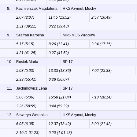
8.
Kaźmierczak Magdalena
HKS Azymut, Mochy
2:07 (2:07)
11:45 (13:52)
2:57 (16:49)
1:31 (39:21)
0:22 (39:43)
9.
Szafran Karolina
MKS MOS Wrocław
5:15 (5:15)
8:26 (13:41)
3:34 (17:15)
4:21 (41:25)
0:27 (41:52)
10.
Rosiek Marta
SP 17
5:03 (5:03)
13:33 (18:36)
7:02 (25:38)
2:33 (55:41)
0:26 (56:07)
11.
Jachimowicz Lena
SP 17
5:06 (5:06)
15:58 (21:04)
7:10 (28:14)
3:26 (58:55)
0:44 (59:39)
12.
Seweryn Weronika
HKS Azymut, Mochy
6:05 (6:05)
12:37 (18:42)
3:00 (21:42)
2:10 (1:01:23)
0:20 (1:01:43)