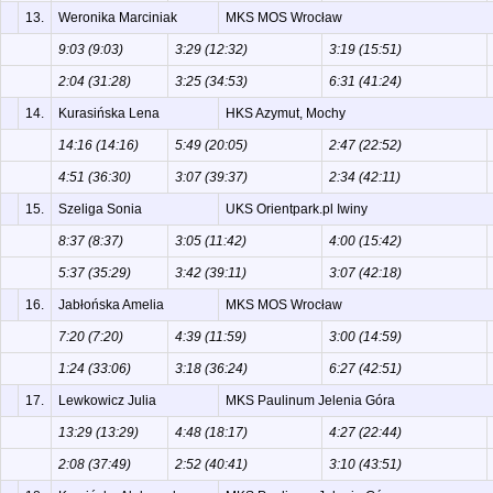
13.
Weronika Marciniak
MKS MOS Wrocław
9:03 (9:03)
3:29 (12:32)
3:19 (15:51)
2:04 (31:28)
3:25 (34:53)
6:31 (41:24)
14.
Kurasińska Lena
HKS Azymut, Mochy
14:16 (14:16)
5:49 (20:05)
2:47 (22:52)
4:51 (36:30)
3:07 (39:37)
2:34 (42:11)
15.
Szeliga Sonia
UKS Orientpark.pl Iwiny
8:37 (8:37)
3:05 (11:42)
4:00 (15:42)
5:37 (35:29)
3:42 (39:11)
3:07 (42:18)
16.
Jabłońska Amelia
MKS MOS Wrocław
7:20 (7:20)
4:39 (11:59)
3:00 (14:59)
1:24 (33:06)
3:18 (36:24)
6:27 (42:51)
17.
Lewkowicz Julia
MKS Paulinum Jelenia Góra
13:29 (13:29)
4:48 (18:17)
4:27 (22:44)
2:08 (37:49)
2:52 (40:41)
3:10 (43:51)