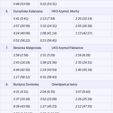
0:48 (53:09)
0:22 (53:31)
6.
Durzyńska Katarzyna
HKS Azymut, Mochy
5:41 (5:41)
2:13 (7:54)
2:20 (10:14)
2:07 (20:59)
3:32 (24:31)
2:05 (26:36)
4:24 (40:06)
1:08 (41:14)
1:13 (42:27)
0:52 (56:22)
0:23 (56:45)
7.
Biniecka Małgorzata
UKS Azymut Pabianice
2:58 (2:58)
2:31 (5:29)
2:59 (8:28)
2:43 (18:18)
3:38 (21:56)
2:35 (24:31)
6:49 (42:30)
1:24 (43:54)
1:40 (45:34)
1:17 (58:12)
0:31 (58:43)
8.
Burdyna Dominika
Orientpark.pl Iwiny
4:31 (4:31)
2:04 (6:35)
3:07 (9:42)
2:37 (19:16)
3:52 (23:08)
2:26 (25:34)
8:39 (43:56)
1:27 (45:23)
2:12 (47:35)