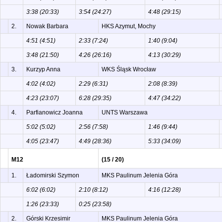
3:38 (20:33)
3:54 (24:27)
4:48 (29:15)
2.
Nowak Barbara
HKS Azymut, Mochy
4:51 (4:51)
2:33 (7:24)
1:40 (9:04)
3:48 (21:50)
4:26 (26:16)
4:13 (30:29)
3.
Kurzyp Anna
WKS Śląsk Wrocław
4:02 (4:02)
2:29 (6:31)
2:08 (8:39)
4:23 (23:07)
6:28 (29:35)
4:47 (34:22)
4.
Parfianowicz Joanna
UNTS Warszawa
5:02 (5:02)
2:56 (7:58)
1:46 (9:44)
4:05 (23:47)
4:49 (28:36)
5:33 (34:09)
M12
(15 / 20)
1.
Ładomirski Szymon
MKS Paulinum Jelenia Góra
6:02 (6:02)
2:10 (8:12)
4:16 (12:28)
1:26 (23:33)
0:25 (23:58)
2.
Górski Krzesimir
MKS Paulinum Jelenia Góra