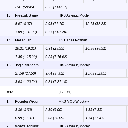
2:41 (59:45)
0:32 (1:00:17)
13.
Pietrzak Bruno
HKS Azymut, Mochy
8:07 (8:07)
9:03 (17:10)
15:13 (32:23)
3:09 (1:01:03)
0:23 (1:01:26)
14.
Meller Jan
KS Hades Poznań
19:21 (19:21)
6:34 (25:55)
10:56 (36:51)
1:35 (1:15:39)
0:23 (1:16:02)
15.
Jagielski Adam
HKS Azymut, Mochy
27:58 (27:58)
9:04 (37:02)
15:03 (52:05)
3:03 (1:20:54)
0:24 (1:21:18)
M14
(17 / 21)
1.
Kociuba Wiktor
MKS MOS Wrocław
3:30 (3:30)
2:30 (6:00)
1:35 (7:35)
0:59 (17:01)
3:08 (20:09)
1:34 (21:43)
2.
Wyrwa Tobiasz
HKS Azymut, Mochy