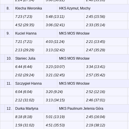
2:24 (27:14)
3:08 (30:22)
2:48 (33:10)
8.
Klecha Weronika
HKS Azymut, Mochy
7:23 (7:23)
5:48 (13:11)
2:45 (15:56)
4:52 (29:35)
3:06 (32:41)
2:33 (35:14)
9.
Kuciel Hanna
MKS MOS Wrocław
7:21 (7:21)
4:03 (11:24)
2:21 (13:45)
2:13 (29:29)
3:13 (32:42)
2:47 (35:29)
10.
Staniec Julia
MKS MOS Wrocław
6:44 (6:44)
3:23 (10:07)
3:34 (13:41)
2:02 (29:24)
3:21 (32:45)
2:57 (35:42)
11.
Szczygieł Hanna
MKS MOS Wrocław
6:04 (6:04)
3:20 (9:24)
2:52 (12:16)
2:12 (31:02)
3:13 (34:15)
2:46 (37:01)
12.
Durka Martyna
MKS Paulinum Jelenia Góra
8:18 (8:18)
5:01 (13:19)
2:45 (16:04)
1:59 (31:02)
4:51 (35:53)
2:19 (38:12)