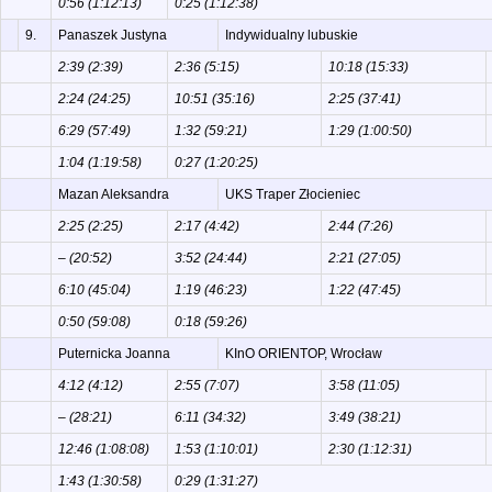
0:56 (1:12:13)
0:25 (1:12:38)
9.
Panaszek Justyna
Indywidualny lubuskie
2:39 (2:39)
2:36 (5:15)
10:18 (15:33)
2:24 (24:25)
10:51 (35:16)
2:25 (37:41)
6:29 (57:49)
1:32 (59:21)
1:29 (1:00:50)
1:04 (1:19:58)
0:27 (1:20:25)
Mazan Aleksandra
UKS Traper Złocieniec
2:25 (2:25)
2:17 (4:42)
2:44 (7:26)
– (20:52)
3:52 (24:44)
2:21 (27:05)
6:10 (45:04)
1:19 (46:23)
1:22 (47:45)
0:50 (59:08)
0:18 (59:26)
Puternicka Joanna
KInO ORIENTOP, Wrocław
4:12 (4:12)
2:55 (7:07)
3:58 (11:05)
– (28:21)
6:11 (34:32)
3:49 (38:21)
12:46 (1:08:08)
1:53 (1:10:01)
2:30 (1:12:31)
1:43 (1:30:58)
0:29 (1:31:27)