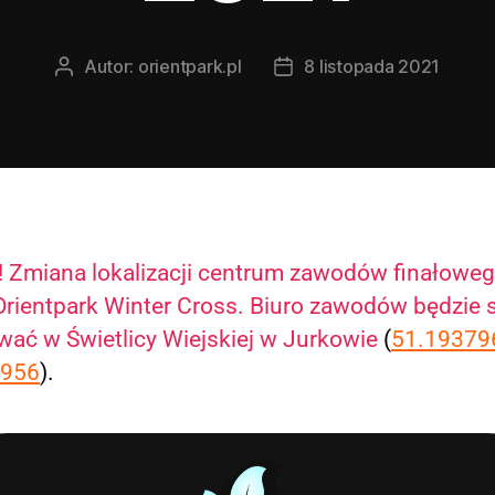
Autor:
orientpark.pl
8 listopada 2021
Autor
Data
wpisu
wpisu
 Zmiana lokalizacji centrum zawodów finałowe
Orientpark Winter Cross. Biuro zawodów będzie s
wać w Świetlicy Wiejskiej w Jurkowie
(
51.19379
6956
).