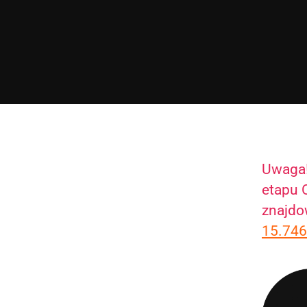
Uwaga!
etapu 
znajdo
15.74