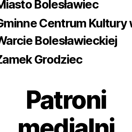
Miasto Bolesławiec
Gminne Centrum Kultury
Warcie Bolesławieckiej
Zamek Grodziec
Patroni
medialni