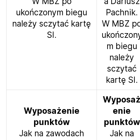
W MBZ po
a Dariusz
ukończonym biegu
Pachnik.
należy sczytać kartę
W MBZ p
SI.
ukończon
m biegu
należy
sczytać
kartę SI.
Wyposa
Wyposażenie
enie
punktów
punktów
Jak na zawodach
Jak na