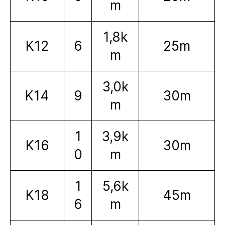
m
1,8k
K12
6
25m
m
3,0k
K14
9
30m
m
1
3,9k
K16
30m
0
m
1
5,6k
K18
45m
6
m