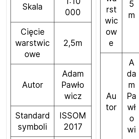
1:10
5
Skala
rst
000
m
wic
Cięcie
ow
warstwic
2,5m
e
owe
A
Adam
da
Autor
Pawło
m
wicz
Au
Pa
tor
wł
Standard
ISSOM
o
symboli
2017
wi