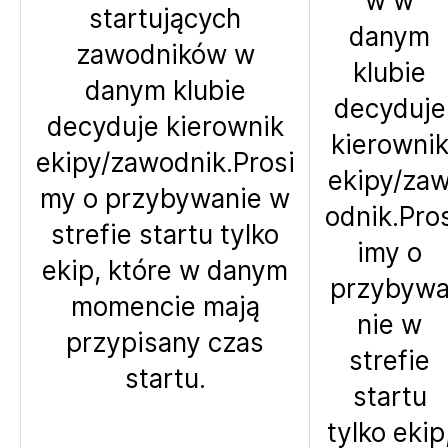
w w
startujących
danym
zawodników w
klubie
danym klubie
decyduje
decyduje kierownik
kierowni
ekipy/zawodnik.Prosi
ekipy/za
my o przybywanie w
odnik.Pro
strefie startu tylko
imy o
ekip, które w danym
przybyw
momencie mają
nie w
przypisany czas
strefie
startu.
startu
tylko ekip