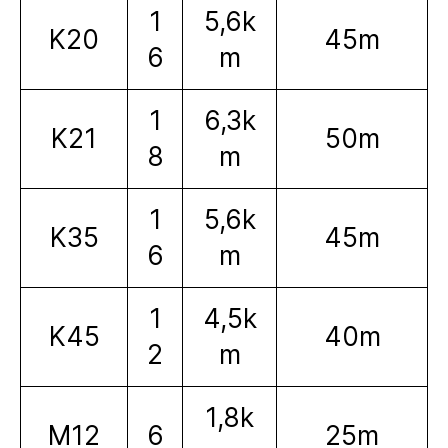
1
5,6k
K20
45m
6
m
1
6,3k
K21
50m
8
m
1
5,6k
K35
45m
6
m
1
4,5k
K45
40m
2
m
1,8k
M12
6
25m