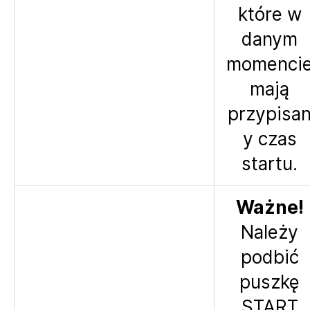
które w
danym
momenci
mają
przypisa
y czas
startu.
Ważne!
Należy
podbić
puszkę
START