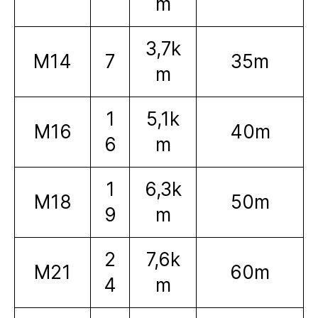
m
3,7k
M14
7
35m
m
1
5,1k
M16
40m
6
m
1
6,3k
M18
50m
9
m
2
7,6k
M21
60m
4
m