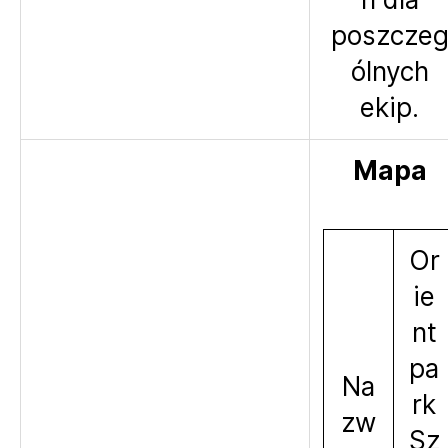
poszcze
ólnych
ekip.
Mapa
Or
ie
nt
pa
Na
rk
zw
Sz