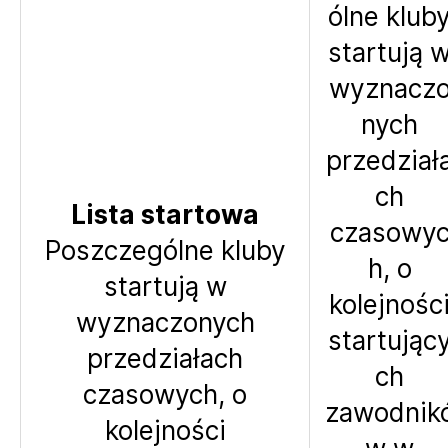
ólne klub
startują 
wyznacz
nych
przedział
ch
Lista startowa
czasowy
Poszczególne kluby
h, o
startują w
kolejnośc
wyznaczonych
startując
przedziałach
ch
czasowych, o
zawodnik
kolejności