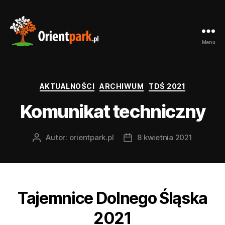
Menu
orientpark.pl
Kategorie
AKTUALNOŚCI
ARCHIWUM
TDŚ 2021
Komunikat techniczny
Autor:
orientpark.pl
8 kwietnia 2021
Autor
Data
wpisu
wpisu
Tajemnice Dolnego Śląska
2021