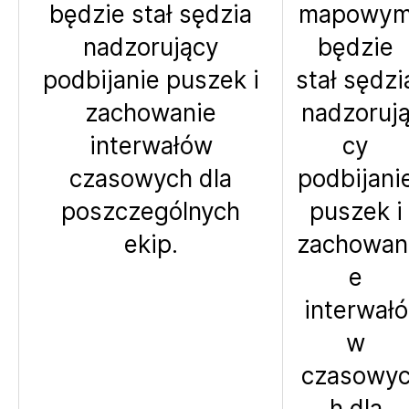
będzie stał sędzia
mapowy
nadzorujący
będzie
podbijanie puszek i
stał sędzi
zachowanie
nadzoruj
interwałów
cy
czasowych dla
podbijani
poszczególnych
puszek i
ekip.
zachowan
e
interwałó
w
czasowy
h dla